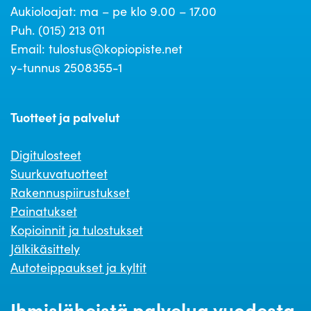
Aukioloajat: ma – pe klo 9.00 – 17.00
Puh. (015) 213 011
Email: tulostus@kopiopiste.net
y-tunnus 2508355-1
Tuotteet ja palvelut
Digitulosteet
Suurkuvatuotteet
Rakennuspiirustukset
Painatukset
Kopioinnit ja tulostukset
Jälkikäsittely
Autoteippaukset ja kyltit
Ihmisläheistä palvelua vuodesta