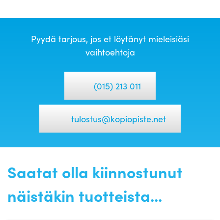
Pyydä tarjous, jos et löytänyt mieleisiäsi
vaihtoehtoja
(015) 213 011
tulostus@kopiopiste.net
Saatat olla kiinnostunut
näistäkin tuotteista...