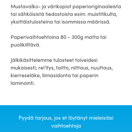
Mustavalko- ja värikopiot paperioriginaaleista
tai sähköisistä tiedostoista esim. muistitikulta,
yksittäistulosteina tai isommissa määrissä.
Paperivaihtoehtoina 80 – 300g matta tai
puolikiiltävä.
Jälkikäsittelemme tulosteet toiveidesi
mukaisesti; rei’itys, taitto, niittaus, nuuttaus,
kierreseläke, liimasidonta tai paperin
laminointi.
Pyydä tarjous, jos et löytänyt mieleisiäsi
vaihtoehtoja