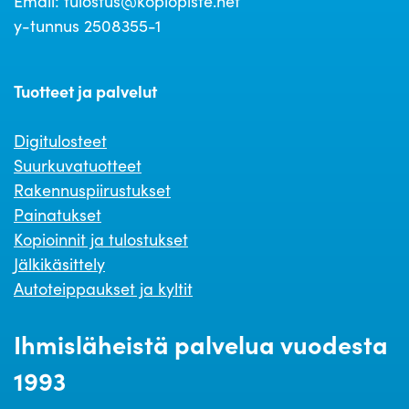
Email: tulostus@kopiopiste.net
y-tunnus 2508355-1
Tuotteet ja palvelut
Digitulosteet
Suurkuvatuotteet
Rakennuspiirustukset
Painatukset
Kopioinnit ja tulostukset
Jälkikäsittely
Autoteippaukset ja kyltit
Ihmisläheistä palvelua vuodesta
1993