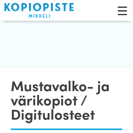
Skip
to
content
Mustavalko- ja
värikopiot /
Digitulosteet